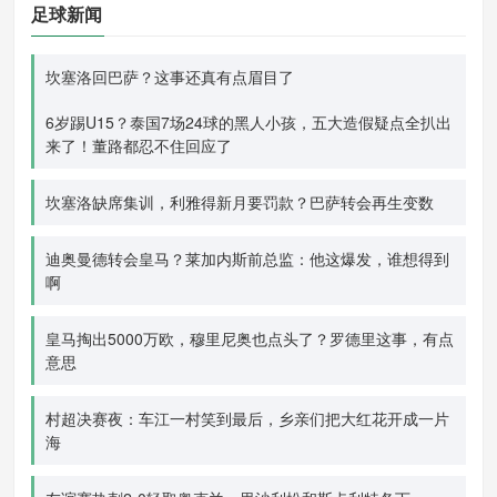
足球新闻
坎塞洛回巴萨？这事还真有点眉目了
6岁踢U15？泰国7场24球的黑人小孩，五大造假疑点全扒出
来了！董路都忍不住回应了
坎塞洛缺席集训，利雅得新月要罚款？巴萨转会再生变数
迪奥曼德转会皇马？莱加内斯前总监：他这爆发，谁想得到
啊
皇马掏出5000万欧，穆里尼奥也点头了？罗德里这事，有点
意思
村超决赛夜：车江一村笑到最后，乡亲们把大红花开成一片
海