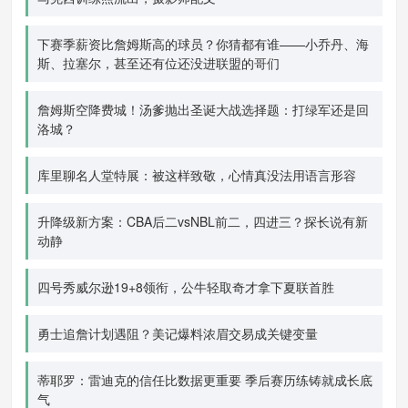
下赛季薪资比詹姆斯高的球员？你猜都有谁——小乔丹、海
斯、拉塞尔，甚至还有位还没进联盟的哥们
詹姆斯空降费城！汤爹抛出圣诞大战选择题：打绿军还是回
洛城？
库里聊名人堂特展：被这样致敬，心情真没法用语言形容
升降级新方案：CBA后二vsNBL前二，四进三？探长说有新
动静
四号秀威尔逊19+8领衔，公牛轻取奇才拿下夏联首胜
勇士追詹计划遇阻？美记爆料浓眉交易成关键变量
蒂耶罗：雷迪克的信任比数据更重要 季后赛历练铸就成长底
气