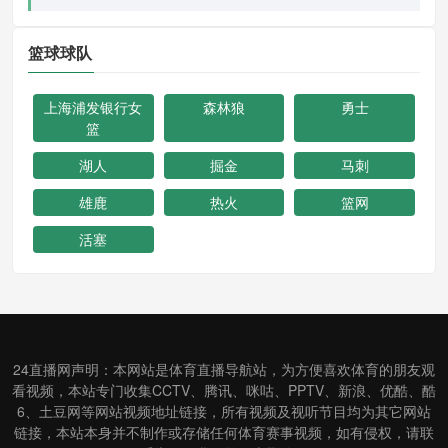
篮球球队
上海浦发银行女
森林狼
勇士
篮
湖人
掘金
马刺
雄鹿
热火
篮网
活塞
24直播网声明：本网站是体育直播导航站，为方便喜欢体育的朋友观
看视频，本站专门收集CCTV、腾讯、咪咕、PPTV、新浪、优酷、酷
6、土豆网等网站视频地址链接，所有视频及视听节目均为其它网站
链接，本站本身并不制作或存储任何体育赛事视频，如有侵权，请联