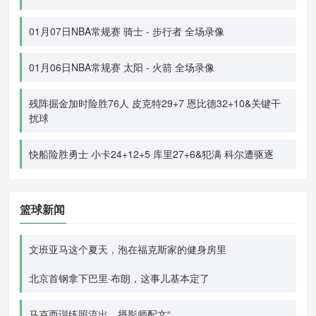
01月07日NBA常规赛 骑士 - 步行者 全场录像
01月06日NBA常规赛 太阳 - 火箭 全场录像
残阵掘金加时险胜76人 皮克特29+7 恩比德32+10&关键干
扰球
快船险胜勇士 小卡24+12+5 库里27+6&犯满 科尔遭驱逐
篮球新闻
文班亚马这个夏天，泡在福克斯家的健身房里
北京首钢拿下巴里·布朗，这事儿基本定了
马克西训练照流出，摄影师配文“