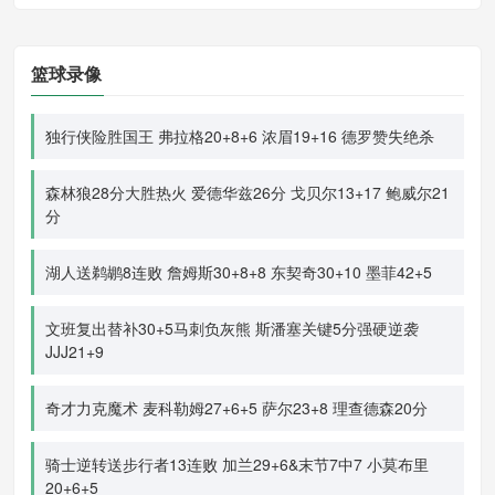
篮球录像
独行侠险胜国王 弗拉格20+8+6 浓眉19+16 德罗赞失绝杀
森林狼28分大胜热火 爱德华兹26分 戈贝尔13+17 鲍威尔21
分
湖人送鹈鹕8连败 詹姆斯30+8+8 东契奇30+10 墨菲42+5
文班复出替补30+5马刺负灰熊 斯潘塞关键5分强硬逆袭
JJJ21+9
奇才力克魔术 麦科勒姆27+6+5 萨尔23+8 理查德森20分
骑士逆转送步行者13连败 加兰29+6&末节7中7 小莫布里
20+6+5