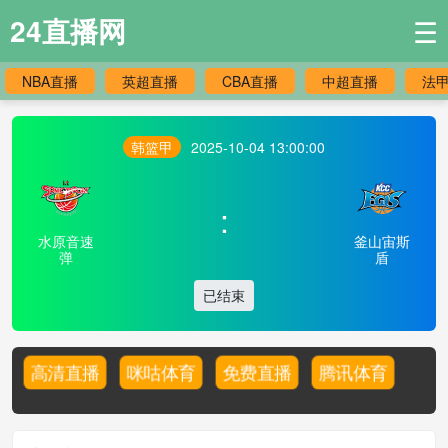
24直播网
☰
NBA直播
英超直播
CBA直播
中超直播
法
韩篮甲
2025-10-04 13:00:00
:
水原音速
釜山宙斯
弹
盾
已结束
高清直播
咪咕体育
免费直播
腾讯体育