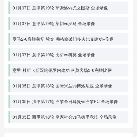
01月07日 意甲第19轮 萨索洛vs尤文图斯 全场录像
01月07日 意甲第19轮 莱切vs罗马 全场录像
罗马2-0客胜莱切 埃文·弗格森破门多夫比克建功+伤退
01月07日 意甲第19轮 比萨vs科莫 全场录像
意甲-杜维卡斯双响佩罗内建功 科莫客场3-0完胜比萨
01月05日 意甲第18轮 国际米兰vs博洛尼亚 全场录像
01月05日 法甲第17轮 巴黎圣日耳曼vs巴黎FC 全场录像
01月05日 西甲第18轮 皇家社会vs马德里竞技 全场录像