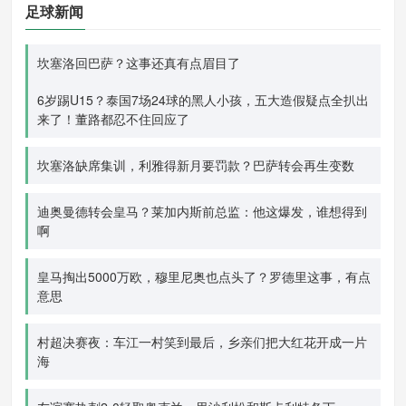
足球新闻
坎塞洛回巴萨？这事还真有点眉目了
6岁踢U15？泰国7场24球的黑人小孩，五大造假疑点全扒出
来了！董路都忍不住回应了
坎塞洛缺席集训，利雅得新月要罚款？巴萨转会再生变数
迪奥曼德转会皇马？莱加内斯前总监：他这爆发，谁想得到
啊
皇马掏出5000万欧，穆里尼奥也点头了？罗德里这事，有点
意思
村超决赛夜：车江一村笑到最后，乡亲们把大红花开成一片
海