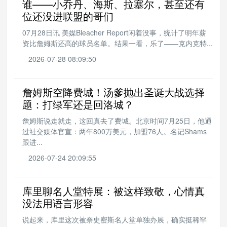
谁——小乔丹、海斯、拉塞尔，甚至还有
位还没进联盟的哥们
07月28日讯 美媒Bleacher Report闲着没事，统计了明年薪
资比詹姆斯还高的球员名单。结果一看，乐了——克内克特...
2026-07-28 08:09:50
詹姆斯空降费城！汤爹抛出圣诞大战选择
题：打绿军还是回洛城？
詹姆斯说走就走，这回真去了费城。北京时间7月25日，他通
过社交媒体官宣：两年800万美元，加盟76人。名记Shams
跟进...
2026-07-24 20:09:55
库里聊名人堂特展：被这样致敬，心情真
没法用语言形容
说起来，库里这次被奈史密斯名人堂单独办展，确实挺稀罕