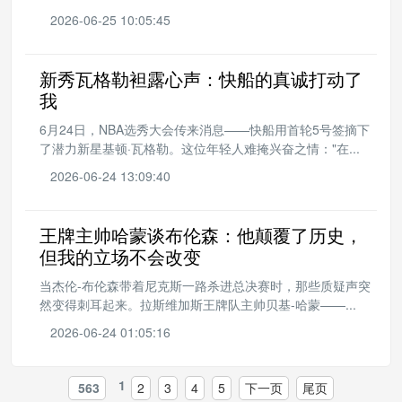
2026-06-25 10:05:45
新秀瓦格勒袒露心声：快船的真诚打动了
我
6月24日，NBA选秀大会传来消息——快船用首轮5号签摘下
了潜力新星基顿·瓦格勒。这位年轻人难掩兴奋之情："在...
2026-06-24 13:09:40
王牌主帅哈蒙谈布伦森：他颠覆了历史，
但我的立场不会改变
当杰伦-布伦森带着尼克斯一路杀进总决赛时，那些质疑声突
然变得刺耳起来。拉斯维加斯王牌队主帅贝基-哈蒙——...
2026-06-24 01:05:16
1
563
2
3
4
5
下一页
尾页