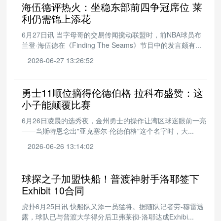
海伍德评热火：坐稳东部前四争冠席位 莱
利仍需锦上添花
6月27日讯 当字母哥的交易传闻搅动联盟时，前NBA球员布
兰登·海伍德在《Finding The Seams》节目中的发言颇有...
2026-06-27 13:26:52
勇士11顺位摘得伦德伯格 拉科布盛赞：这
小子能颠覆比赛
6月26日凌晨的选秀夜，金州勇士的操作让湾区球迷眼前一亮
——当斯特恩念出"亚克塞尔-伦德伯格"这个名字时，大...
2026-06-26 13:14:02
球探之子加盟快船！普渡神射手洛耶签下
Exhibit 10合同
虎扑6月25日讯 快船队又添一员猛将。据随队记者劳-穆雷透
露，球队已与普渡大学得分后卫弗莱彻-洛耶达成Exhibi...