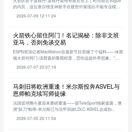
火箭队射手波格丹-波格丹诺维奇最近登上了时尚杂志Vogue
的内页，这位塞尔维亚神射手在硬照中展现出不输专业模...
2026-07-09 12:11:24
火箭铁心留住阿门！名记揭秘：除非文班
亚马，否则免谈交易
ESPN资深记者MacMahon在最新节目里爆了个猛料——休斯
顿火箭对阿门-汤普森的重视程度，恐怕远超外界想象。"...
2026-07-07 20:07:19
马刺旧将欧洲重逢！米尔斯投奔ASVEL与
恩师帕克续写师徒缘
法国篮球圈今夏迎来重磅重逢——据TeleSport独家披露，澳
洲"妖刀"帕蒂-米尔斯已与法甲劲旅LDLC ASVEL达成协...
2026-07-05 20:11:54