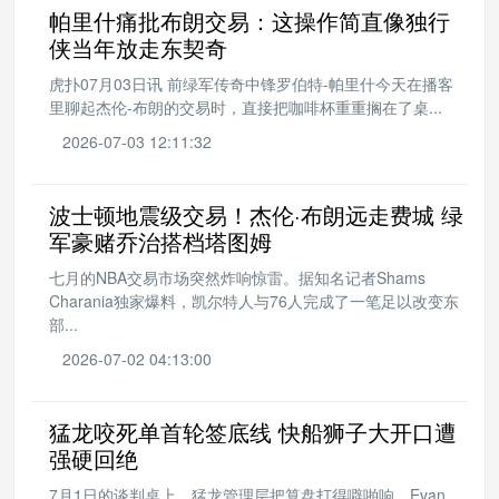
帕里什痛批布朗交易：这操作简直像独行
侠当年放走东契奇
虎扑07月03日讯 前绿军传奇中锋罗伯特-帕里什今天在播客
里聊起杰伦-布朗的交易时，直接把咖啡杯重重搁在了桌...
2026-07-03 12:11:32
波士顿地震级交易！杰伦·布朗远走费城 绿
军豪赌乔治搭档塔图姆
七月的NBA交易市场突然炸响惊雷。据知名记者Shams
Charania独家爆料，凯尔特人与76人完成了一笔足以改变东
部...
2026-07-02 04:13:00
猛龙咬死单首轮签底线 快船狮子大开口遭
强硬回绝
7月1日的谈判桌上，猛龙管理层把算盘打得噼啪响。Evan