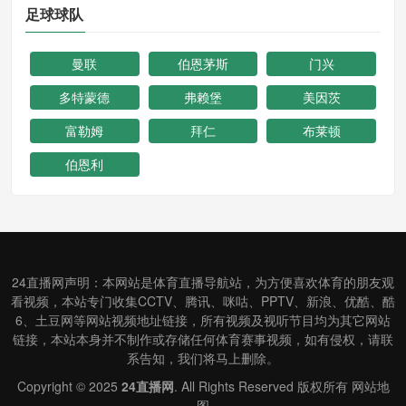
足球球队
曼联
伯恩茅斯
门兴
多特蒙德
弗赖堡
美因茨
富勒姆
拜仁
布莱顿
伯恩利
24直播网声明：本网站是体育直播导航站，为方便喜欢体育的朋友观
看视频，本站专门收集CCTV、腾讯、咪咕、PPTV、新浪、优酷、酷
6、土豆网等网站视频地址链接，所有视频及视听节目均为其它网站
链接，本站本身并不制作或存储任何体育赛事视频，如有侵权，请联
系告知，我们将马上删除。
Copyright © 2025
24直播网
. All Rights Reserved 版权所有
网站地
图