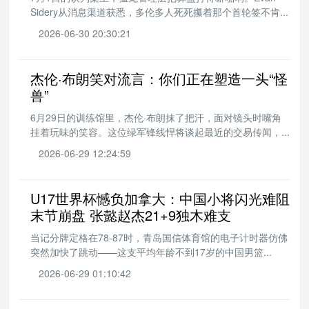
Sidery从消息渠道获悉，多伦多人死死攥着那个首轮签不肯...
2026-06-30 20:30:21
杰伦·布朗笑对流言：你们正在塑造一头“怪
兽”
6月29日的训练馆里，杰伦·布朗抹了把汗，面对镜头时嘴角
挂着玩味的笑容。这位绿军锋线悍将谈起最近的交易传闻，...
2026-06-29 12:24:59
U17世界杯憾负加拿大：中国小将闪光难阻
末节崩盘 张懿赵杰21+9独木难支
当记分牌定格在78-87时，青岛国信体育馆的电子计时器仿佛
突然加快了跳动——这支平均年龄不到17岁的中国男篮...
2026-06-29 01:10:42