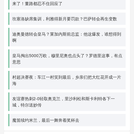
来了！董路都忍不住回应了
坎塞洛缺席集训，利雅得新月要罚款？巴萨转会再生变数
迪奥曼德转会皇马？莱加内斯前总监：他这爆发，谁想得到
啊
皇马掏出5000万欧，穆里尼奥也点头了？罗德里这事，有点
意思
村超决赛夜：车江一村笑到最后，乡亲们把大红花开成一片
海
友谊赛热刺2-0轻取奥克兰，里沙利松和斯卡利特各下一
城，特尔送妙传
魔笛续约米兰，最后一舞奔着奖杯去