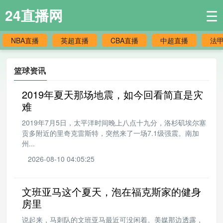
24直播网
☰
NBA直播
英超直播
CBA直播
中超直播
法
篮球资讯
2019年夏天那场地震，如今回看简直是灾
难
2019年7月5日，太平洋时间晚上八点十九分，洛杉矶埃尔塞
贡多附近的里奇克雷斯特，突然来了一场7.1级强震。南加
州...
2026-08-10 04:05:25
文班亚马这个夏天，泡在福克斯家的健身
房里
说起来，马刺队的文班亚马最近可没闲着。美媒那边透露，