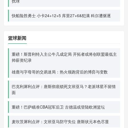
扰球
快船险胜勇士 小卡24+12+5 库里27+6&犯满 科尔遭驱逐
篮球新闻
重磅！斯普利特入主公牛几成定局 开拓者或将创联盟最低主
帅薪资纪录
雄鹿与字母哥的交易迷局：热火领跑背后的博弈与变数
巴克利犀利点评：唐斯彻底锁死文班亚马？老派球星不留情
面
重磅！巴萨瞄准CBA冠军后卫 古德温或登陆欧洲篮坛
麦坎茨犀利点评：文班亚马防守失位 唐斯状元本色尽显