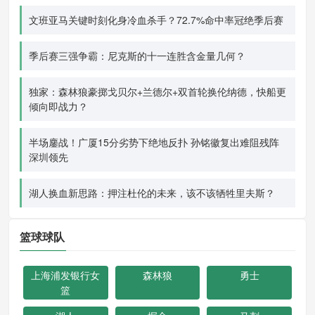
文班亚马关键时刻化身冷血杀手？72.7%命中率冠绝季后赛
季后赛三强争霸：尼克斯的十一连胜含金量几何？
独家：森林狼豪掷戈贝尔+兰德尔+双首轮换伦纳德，快船更
倾向即战力？
半场鏖战！广厦15分劣势下绝地反扑 孙铭徽复出难阻残阵
深圳领先
湖人换血新思路：押注杜伦的未来，该不该牺牲里夫斯？
篮球球队
上海浦发银行女
森林狼
勇士
篮