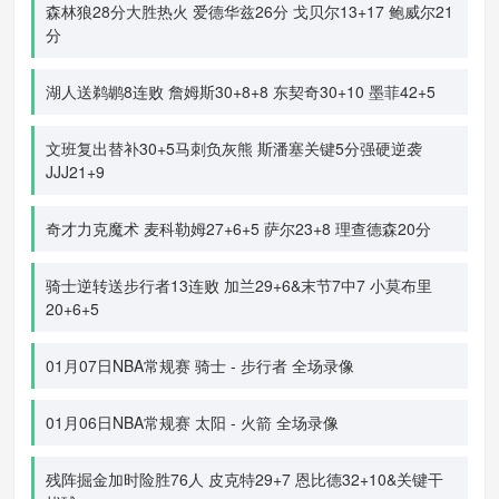
森林狼28分大胜热火 爱德华兹26分 戈贝尔13+17 鲍威尔21
分
湖人送鹈鹕8连败 詹姆斯30+8+8 东契奇30+10 墨菲42+5
文班复出替补30+5马刺负灰熊 斯潘塞关键5分强硬逆袭
JJJ21+9
奇才力克魔术 麦科勒姆27+6+5 萨尔23+8 理查德森20分
骑士逆转送步行者13连败 加兰29+6&末节7中7 小莫布里
20+6+5
01月07日NBA常规赛 骑士 - 步行者 全场录像
01月06日NBA常规赛 太阳 - 火箭 全场录像
残阵掘金加时险胜76人 皮克特29+7 恩比德32+10&关键干