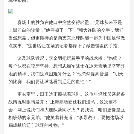
赛场上的胜负在他口中突然变得轻盈。"足球从来不是
非黑即白的较量，"他停顿了一下，"和大连队的交手，我们
当然想赢，但更期待的是两支东北球队能一起为中国足球做
点实事。"这番话让在场的记者都停下了敲击键盘的手指。
谈及球队近况，李金羽把玩着手里的战术板："伤病？
每个队都在咬牙坚持。想想志愿军战士在冰天雪地里坚守阵
地的精神，我们这点困难算什么？"他忽然提高音量，"明天
的比赛，我们要让球迷看到辽足的血性！"
更衣室里，田玉达正擦拭着球鞋。这位年轻球员谈起备
战情况时眼睛发亮："上海那场硬仗我们没怂，这次更不
会！网上说我们和大连队势同水火？要我说，咱们更像是互
相较劲的亲兄弟。"他笑着补充道，"李导说了，要把这场球
踢成献给辽宁球迷的礼物。"