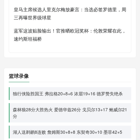
皇马主席候选人里克尔梅放豪言：当选必签罗德里，周
三再曝世界级球星
蓝军这波贴脸输出！官推晒欧冠奖杯：伦敦荣耀在此，
速约斯坦福桥
篮球录像
独行侠险胜国王 弗拉格20+8+6 浓眉19+16 德罗赞失绝杀
森林狼28分大胜热火 爱德华兹26分 戈贝尔13+17 鲍威尔21
分
湖人送鹈鹕8连败 詹姆斯30+8+8 东契奇30+10 墨菲42+5