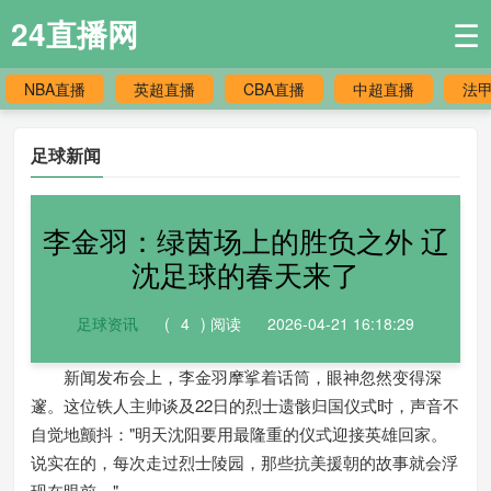
24直播网
☰
NBA直播
英超直播
CBA直播
中超直播
法
足球新闻
李金羽：绿茵场上的胜负之外 辽
沈足球的春天来了
足球资讯
(
4
) 阅读
2026-04-21 16:18:29
新闻发布会上，李金羽摩挲着话筒，眼神忽然变得深
邃。这位铁人主帅谈及22日的烈士遗骸归国仪式时，声音不
自觉地颤抖："明天沈阳要用最隆重的仪式迎接英雄回家。
说实在的，每次走过烈士陵园，那些抗美援朝的故事就会浮
现在眼前。"