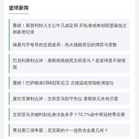
篮球新闻
重磅！斯普利特入主公牛几成定局 开拓者或将创联盟最低主
帅薪资纪录
雄鹿与字母哥的交易迷局：热火领跑背后的博弈与变数
巴克利犀利点评：唐斯彻底锁死文班亚马？老派球星不留情
面
重磅！巴萨瞄准CBA冠军后卫 古德温或登陆欧洲篮坛
麦坎茨犀利点评：文班亚马防守失位 唐斯状元本色尽显
文班亚马关键时刻化身冷血杀手？72.7%命中率冠绝季后赛
季后赛三强争霸：尼克斯的十一连胜含金量几何？