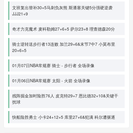
文班复出替补30+5马刺负灰熊 斯潘塞关键5分强硬逆袭
JJJ21+9
奇才力克魔术 麦科勒姆27+6+5 萨尔23+8 理查德森20分
骑士逆转送步行者13连败 加兰29+6&末节7中7 小莫布里
20+6+5
01月07日NBA常规赛 骑士 - 步行者 全场录像
01月06日NBA常规赛 太阳 - 火箭 全场录像
残阵掘金加时险胜76人 皮克特29+7 恩比德32+10&关键干
扰球
快船险胜勇士 小卡24+12+5 库里27+6&犯满 科尔遭驱逐