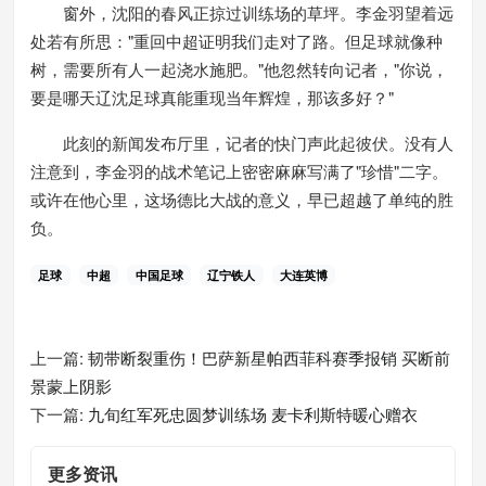
窗外，沈阳的春风正掠过训练场的草坪。李金羽望着远
处若有所思："重回中超证明我们走对了路。但足球就像种
树，需要所有人一起浇水施肥。"他忽然转向记者，"你说，
要是哪天辽沈足球真能重现当年辉煌，那该多好？"
此刻的新闻发布厅里，记者的快门声此起彼伏。没有人
注意到，李金羽的战术笔记上密密麻麻写满了"珍惜"二字。
或许在他心里，这场德比大战的意义，早已超越了单纯的胜
负。
足球
中超
中国足球
辽宁铁人
大连英博
上一篇:
韧带断裂重伤！巴萨新星帕西菲科赛季报销 买断前
景蒙上阴影
下一篇:
九旬红军死忠圆梦训练场 麦卡利斯特暖心赠衣
更多资讯