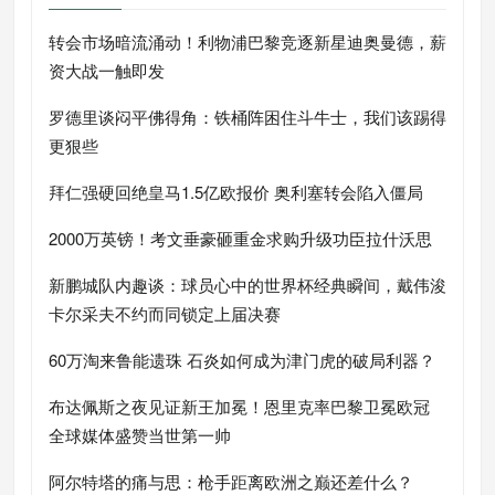
转会市场暗流涌动！利物浦巴黎竞逐新星迪奥曼德，薪
资大战一触即发
罗德里谈闷平佛得角：铁桶阵困住斗牛士，我们该踢得
更狠些
拜仁强硬回绝皇马1.5亿欧报价 奥利塞转会陷入僵局
2000万英镑！考文垂豪砸重金求购升级功臣拉什沃思
新鹏城队内趣谈：球员心中的世界杯经典瞬间，戴伟浚
卡尔采夫不约而同锁定上届决赛
60万淘来鲁能遗珠 石炎如何成为津门虎的破局利器？
布达佩斯之夜见证新王加冕！恩里克率巴黎卫冕欧冠
全球媒体盛赞当世第一帅
阿尔特塔的痛与思：枪手距离欧洲之巅还差什么？