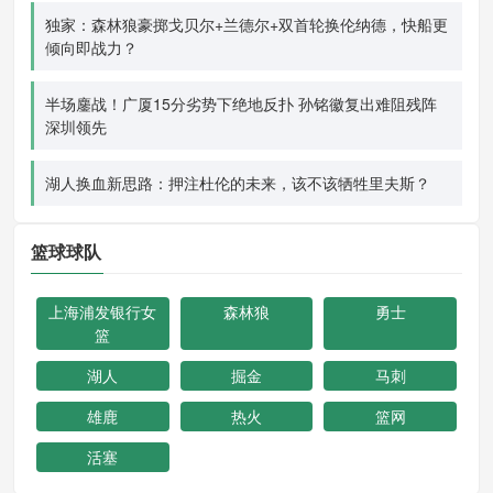
独家：森林狼豪掷戈贝尔+兰德尔+双首轮换伦纳德，快船更
倾向即战力？
半场鏖战！广厦15分劣势下绝地反扑 孙铭徽复出难阻残阵
深圳领先
湖人换血新思路：押注杜伦的未来，该不该牺牲里夫斯？
篮球球队
上海浦发银行女
森林狼
勇士
篮
湖人
掘金
马刺
雄鹿
热火
篮网
活塞