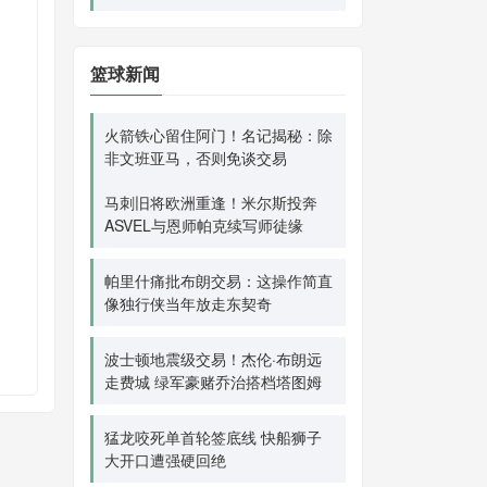
篮球新闻
火箭铁心留住阿门！名记揭秘：除
非文班亚马，否则免谈交易
马刺旧将欧洲重逢！米尔斯投奔
ASVEL与恩师帕克续写师徒缘
帕里什痛批布朗交易：这操作简直
像独行侠当年放走东契奇
波士顿地震级交易！杰伦·布朗远
走费城 绿军豪赌乔治搭档塔图姆
猛龙咬死单首轮签底线 快船狮子
大开口遭强硬回绝