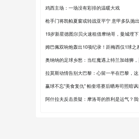
鸡西主场：一场没有彩排的温暖大戏
枪手门将凯帕夏窗或转战亚平宁 意甲多队抛
19岁新星德图尔贝火速租借摩纳哥，曼城埋
姆巴佩双响炮轰出10项纪录！距梅西仅1球之
奥纳纳的足球乡愁：当红魔遇上特兰加雄狮，
拉莫斯动情告别大巴黎：心留一半在巴黎，这
赢球不忘"美食复仇" 帕奎塔赛后晒寿司照暗讽
阿什拉夫反击质疑：摩洛哥的胜利是运气？我