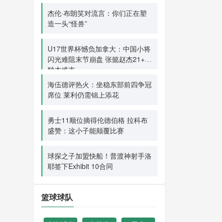
杰伦·布朗笑对流言：你们正在塑
造一头“怪兽”
U17世界杯憾负加拿大：中国小将
闪光难阻末节崩盘 张懿赵杰21+9
独木难支
海伍德评热火：坐稳东部前四争冠
席位 莱利仍需锦上添花
勇士11顺位摘得伦德伯格 拉科布
盛赞：这小子能颠覆比赛
球探之子加盟快船！普渡神射手洛
耶签下Exhibit 10合同
篮球球队