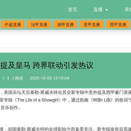
首页
直播
录
中超直播
法甲直播
德甲直播
意甲直播
西甲直播
提及皇马 跨界联动引发热议
(
4
) 阅读
2025-10-03 13:19:04
e披露，美国乐坛天后泰勒-斯威夫特在其全新专辑中意外提及西甲豪门皇
e Life of a Showgirl》中，通过歌曲《Wi$h Li$t》的歌词
入音乐创作。
，却因泰勒-斯威夫特的全球影响力而备受关注。新专辑发布后迅