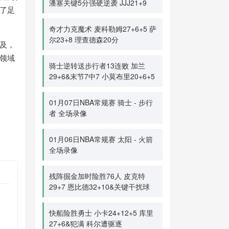
潘塞关键5分强硬逆袭 JJJ21+9
了足
奇才力克魔术 麦科勒姆27+6+5 萨
尔23+8 理查德森20分
及，
领域
骑士逆转送步行者13连败 加兰
29+6&末节7中7 小莫布里20+6+5
01月07日NBA常规赛 骑士 - 步行
者 全场录像
01月06日NBA常规赛 太阳 - 火箭
全场录像
残阵掘金加时险胜76人 皮克特
29+7 恩比德32+10&关键干扰球
快船险胜勇士 小卡24+12+5 库里
27+6&犯满 科尔遭驱逐