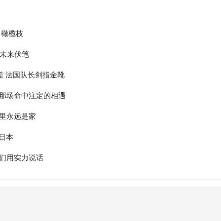
出橄榄枝
下未来伏笔
差 法国队长剑指金靴
那场命中注定的相遇
里永远是家
日本
们用实力说话