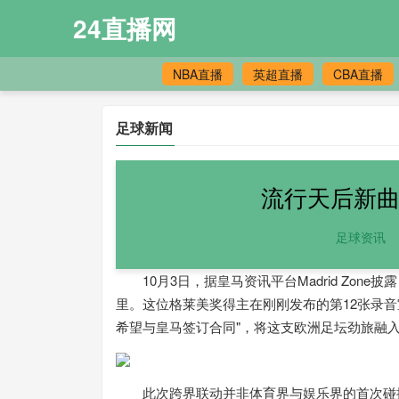
24直播网
NBA直播
英超直播
CBA直播
足球新闻
流行天后新曲
足球资讯
10月3日，据皇马资讯平台Madrid Zon
里。这位格莱美奖得主在刚刚发布的第12张录音室专辑《Th
希望与皇马签订合同"，将这支欧洲足坛劲旅融
此次跨界联动并非体育界与娱乐界的首次碰撞