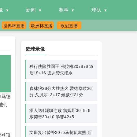
像
新闻
赛事
球队
世界杯直播
欧洲杯直播
欧冠直播
篮球录像
独行侠险胜国王 弗拉格20+8+6 浓
眉19+16 德罗赞失绝杀
森林狼28分大胜热火 爱德华兹26
分 戈贝尔13+17 鲍威尔21分
家马德
"他们
湖人送鹈鹕8连败 詹姆斯30+8+8
东契奇30+10 墨菲42+5
文班复出替补30+5马刺负灰熊 斯
速登顶