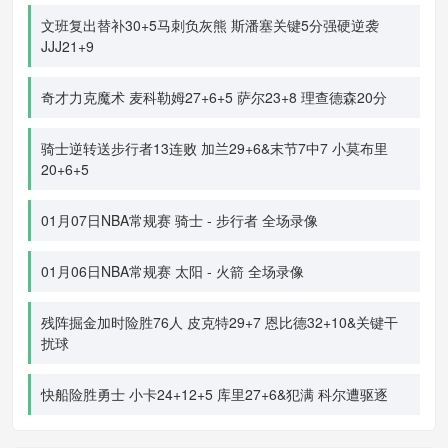
文班复出替补30+5马刺负灰熊 斯潘塞关键5分强硬逆袭
JJJ21+9
奇才力克魔术 麦科勒姆27+6+5 萨尔23+8 理查德森20分
骑士逆转送步行者13连败 加兰29+6&末节7中7 小莫布里
20+6+5
01月07日NBA常规赛 骑士 - 步行者 全场录像
01月06日NBA常规赛 太阳 - 火箭 全场录像
残阵掘金加时险胜76人 皮克特29+7 恩比德32+10&关键干
扰球
快船险胜勇士 小卡24+12+5 库里27+6&犯满 科尔遭驱逐