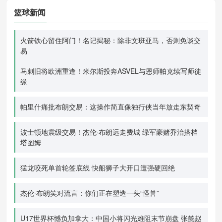
篮球新闻
火箭铁心留住阿门！名记揭秘：除非文班亚马，否则免谈交
易
马刺旧将欧洲重逢！米尔斯投奔ASVEL与恩师帕克续写师徒
缘
帕里什痛批布朗交易：这操作简直像独行侠当年放走东契奇
波士顿地震级交易！杰伦·布朗远走费城 绿军豪赌乔治搭档
塔图姆
猛龙咬死单首轮签底线 快船狮子大开口遭强硬回绝
杰伦·布朗笑对流言：你们正在塑造一头“怪兽”
U17世界杯憾负加拿大：中国小将闪光难阻末节崩盘 张懿赵