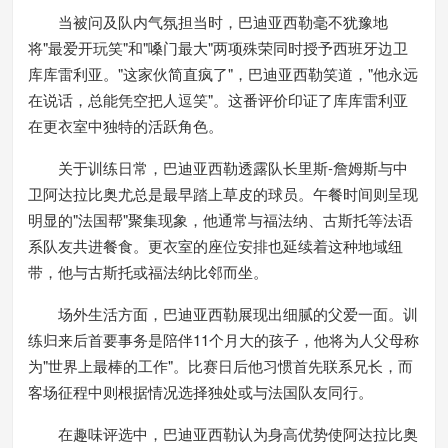
当被问及队内气氛担当时，巴迪亚西勒毫不犹豫地
将"最爱开玩笑"和"嗓门最大"两项殊荣同时授予西班牙边卫
库库雷利亚。"这家伙简直疯了"，巴迪亚西勒笑道，"他永远
在说话，总能凭空把人逗笑"。这番评价印证了库库雷利亚
在更衣室中独特的活跃角色。
关于训练日常，巴迪亚西勒透露队长里斯-詹姆斯与中
卫阿达拉比奥尤总是最早踏上草皮的球员。午餐时间则呈现
明显的"法国帮"聚集现象，他通常与福法纳、古斯托等法语
系队友共进餐食。更衣室的座位安排也延续着这种地域纽
带，他与古斯托或福法纳比邻而坐。
场外生活方面，巴迪亚西勒展现出细腻的父爱一面。训
练归来后首要事务是陪伴11个月大的孩子，他将为人父母称
为"世界上最棒的工作"。比赛日后他习惯首先联系兄长，而
客场征程中则根据情况选择独处或与法国队友同行。
在趣味评选中，巴迪亚西勒认为身高优势使阿达拉比奥