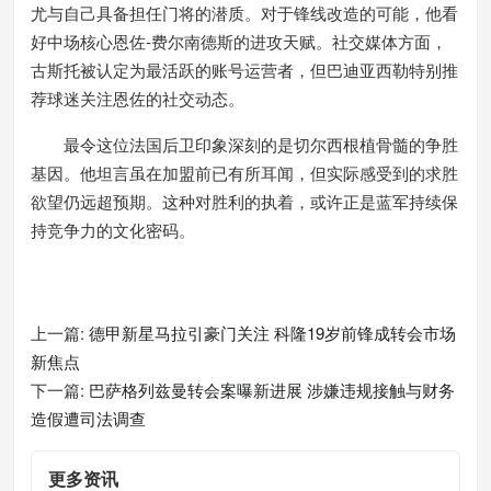
尤与自己具备担任门将的潜质。对于锋线改造的可能，他看
好中场核心恩佐-费尔南德斯的进攻天赋。社交媒体方面，
古斯托被认定为最活跃的账号运营者，但巴迪亚西勒特别推
荐球迷关注恩佐的社交动态。
最令这位法国后卫印象深刻的是切尔西根植骨髓的争胜
基因。他坦言虽在加盟前已有所耳闻，但实际感受到的求胜
欲望仍远超预期。这种对胜利的执着，或许正是蓝军持续保
持竞争力的文化密码。
上一篇:
德甲新星马拉引豪门关注 科隆19岁前锋成转会市场
新焦点
下一篇:
巴萨格列兹曼转会案曝新进展 涉嫌违规接触与财务
造假遭司法调查
更多资讯