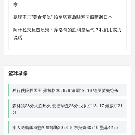
家
赢球不忘"美食复仇" 帕奎塔赛后晒寿司照暗讽日本
阿什拉夫反击质疑：摩洛哥的胜利是运气？我们用实力
说话
篮球录像
独行侠险胜国王 弗拉格20+8+6 浓眉19+16 德罗赞失绝杀
森林狼28分大胜热火 爱德华兹26分 戈贝尔13+17 鲍威尔21
分
湖人送鹈鹕8连败 詹姆斯30+8+8 东契奇30+10 墨菲42+5