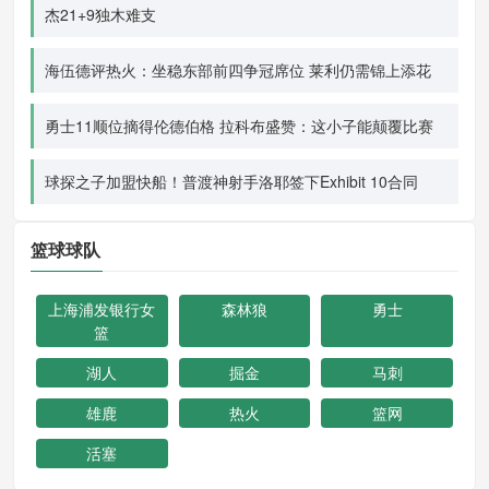
杰21+9独木难支
海伍德评热火：坐稳东部前四争冠席位 莱利仍需锦上添花
勇士11顺位摘得伦德伯格 拉科布盛赞：这小子能颠覆比赛
球探之子加盟快船！普渡神射手洛耶签下Exhibit 10合同
篮球球队
上海浦发银行女
森林狼
勇士
篮
湖人
掘金
马刺
雄鹿
热火
篮网
活塞