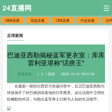
24直播网
☰
NBA直播
英超直播
CBA直播
中超直播
法
足球新闻
巴迪亚西勒揭秘蓝军更衣室：库库
雷利亚堪称"话痨王"
足球资讯
(
4
) 阅读
2025-10-16 18:51:34
在最新一期切尔西官方快速问答中，后卫巴迪亚西勒为
球迷揭开了科巴姆训练基地的日常图景。这位法国中卫用轻
松幽默的对话，勾勒出蓝军将士们鲜为人知的生活细节。