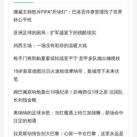
挪威主帅怒斥FIFA"开绿灯"：巴洛贡停赛暂缓毁了世界
杯公平性
亚洲足球的困局：扩军盛宴下的残酷现实
鸡西主场：一场没有彩排的温暖大戏
枪手门将凯帕夏窗或转战亚平宁 意甲多队抛出橄榄枝
19岁新星德图尔贝火速租借摩纳哥，曼城埋下未来伏
笔
姆巴佩双响炮轰出10项纪录！距梅西仅1球之差 法国队
长剑指金靴
奥纳纳的足球乡愁：当红魔遇上特兰加雄狮，那场命中
注定的相遇
拉莫斯动情告别大巴黎：心留一半在巴黎，这里永远是