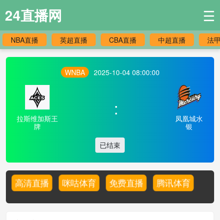
24直播网
☰
NBA直播
英超直播
CBA直播
中超直播
法
WNBA
2025-10-04 08:00:00
:
拉斯维加斯王
凤凰城水
牌
银
已结束
高清直播
咪咕体育
免费直播
腾讯体育