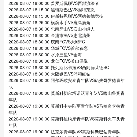
2026-08-07 18:00:00 普罗斯佩联VS西部流浪者
2026-08-07 18:15:00 黑镇斯巴达VS因特莱恩
2026-08-07 18:15:00 伊斯特恩联VS阿德莱德竞技
2026-08-07 18:25:00 横滨水手VS鹿岛鹿角
2026-08-07 18:30:00 忠南牙山VS安山小绿人
2026-08-07 18:30:00 金浦市民VS忠北清州
2026-08-07 18:30:00 庆南FCVS大邱FC
2026-08-07 18:30:00 华城FCVS首尔衣恋
2026-08-07 18:30:00 水原三星VS金海
2026-08-07 18:30:00 龙仁FCVS釜山偶像
2026-08-07 18:30:00 托列斯比卡拉VS西阿德莱德SC
2026-08-07 18:30:00 大阪钢巴VS浦和红钻
2026-08-07 19:00:00 阿尔玛兹安泰青年队VS诺夫哥罗德青年
队
2026-08-07 19:00:00 莫斯科切尔塔诺沃青年队VS喀山鲁宾青
年队
2026-08-07 19:00:00 莫斯科中央陆军青年队VS马哈奇卡拉青
年队
2026-08-07 19:00:00 莫斯科迪纳摩青年队VS莫斯科火车头青
年队
2026-08-07 19:00:00 法克尔青年队VS莫斯科斯巴达青年队