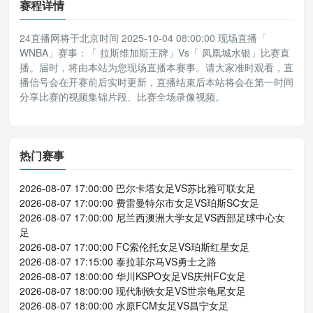
赛程详情
24直播网将于北京时间 2025-10-04 08:00:00 现场直播「
WNBA」赛事：「 拉斯维加斯王牌」Vs「 凤凰城水银」比赛直
播。届时，将由本站为您现场直播本赛事。请大家准时观看，直
播信号会在开赛前后实时更新，直播结束后本站将会在第一时间
分享比赛的视频集锦片段、比赛全场录像视频。
热门赛事
2026-08-07 17:00:00 巴尔卡塔女足VS苏比雅可联女足
2026-08-07 17:00:00 费雷曼特尔市女足VS珀斯SC女足
2026-08-07 17:00:00 尼兰西澳洲大学女足VS西部足球中心女
足
2026-08-07 17:00:00 FC索伦托女足VS珀斯红星女足
2026-08-07 17:15:00 泰拉菲尔马VS勇士之路
2026-08-07 18:00:00 华川KSPO女足VS庆州FC女足
2026-08-07 18:00:00 现代制铁女足VS世宗龟尾女足
2026-08-07 18:00:00 水原FCM女足VS昌宁女足