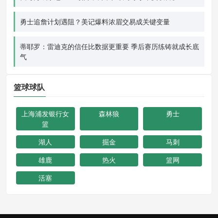
勇士追詹计划遇阻？美记爆料浓眉交易成关键变量
蒂耶罗：雷迪克的信任比数据更重要 季后赛历练铸就成长底
气
篮球球队
上海浦发银行女
森林狼
勇士
篮
湖人
掘金
马刺
雄鹿
热火
篮网
活塞