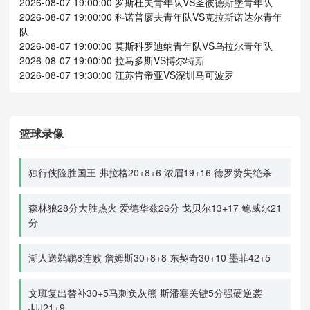
2026-08-07 19:00:00 罗斯杜夫青年队VS圣彼德斯堡青年队
2026-08-07 19:00:00 科诺普廖夫青年队VS克拉斯诺达尔青年
队
2026-08-07 19:00:00 莫斯科罗迪纳青年队VS乌拉尔青年队
2026-08-07 19:00:00 拉马多斯VS博尔特斯
2026-08-07 19:30:00 江苏肯帝亚VS深圳马可波罗
篮球录像
独行侠险胜国王 弗拉格20+8+6 浓眉19+16 德罗赞失绝杀
森林狼28分大胜热火 爱德华兹26分 戈贝尔13+17 鲍威尔21
分
湖人送鹈鹕8连败 詹姆斯30+8+8 东契奇30+10 墨菲42+5
文班复出替补30+5马刺负灰熊 斯潘塞关键5分强硬逆袭
JJJ21+9