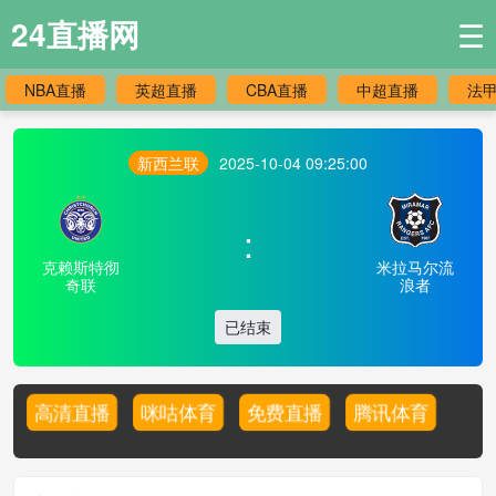
24直播网
☰
NBA直播
英超直播
CBA直播
中超直播
法
新西兰联
2025-10-04 09:25:00
:
克赖斯特彻
米拉马尔流
奇联
浪者
已结束
高清直播
咪咕体育
免费直播
腾讯体育