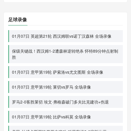
足球录像
01月07日 英超第21轮 西汉姆联vs诺丁汉森林 全场录像
保级关键战！西汉姆1-2遭森林逆转绝杀 怀特89分钟点射制
胜
01月07日 意甲第19轮 萨索洛vs尤文图斯 全场录像
01月07日 意甲第19轮 莱切vs罗马 全场录像
罗马2-0客胜莱切 埃文·弗格森破门多夫比克建功+伤退
01月07日 意甲第19轮 比萨vs科莫 全场录像