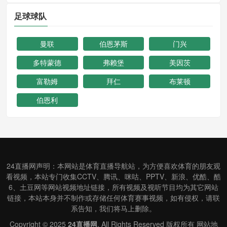
足球球队
曼联
伯恩茅斯
门兴
多特蒙德
弗赖堡
美因茨
富勒姆
拜仁
布莱顿
伯恩利
24直播网声明：本网站是体育直播导航站，为方便喜欢体育的朋友观
看视频，本站专门收集CCTV、腾讯、咪咕、PPTV、新浪、优酷、酷
6、土豆网等网站视频地址链接，所有视频及视听节目均为其它网站
链接，本站本身并不制作或存储任何体育赛事视频，如有侵权，请联
系告知，我们将马上删除。
Copyright © 2025
24直播网
. All Rights Reserved 版权所有
网站地