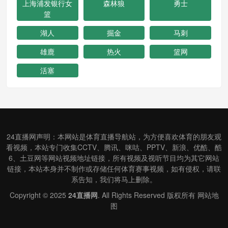
上海浦发银行女
森林狼
勇士
篮
湖人
掘金
马刺
雄鹿
热火
篮网
活塞
24直播网声明：本网站是体育直播导航站，为方便喜欢体育的朋友观
看视频，本站专门收集CCTV、腾讯、咪咕、PPTV、新浪、优酷、酷
6、土豆网等网站视频地址链接，所有视频及视听节目均为其它网站
链接，本站本身并不制作或存储任何体育赛事视频，如有侵权，请联
系告知，我们将马上删除。
Copyright © 2025
24直播网
. All Rights Reserved 版权所有
网站地
图