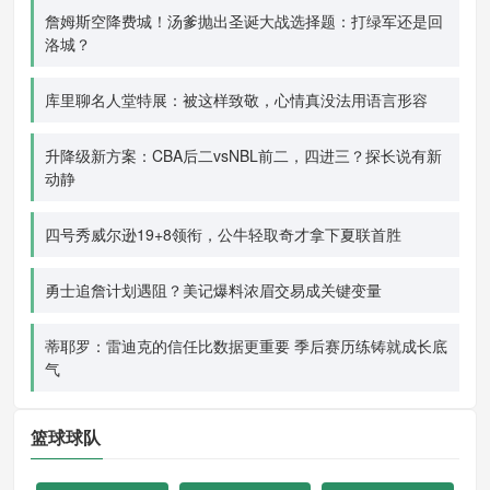
詹姆斯空降费城！汤爹抛出圣诞大战选择题：打绿军还是回
洛城？
库里聊名人堂特展：被这样致敬，心情真没法用语言形容
升降级新方案：CBA后二vsNBL前二，四进三？探长说有新
动静
四号秀威尔逊19+8领衔，公牛轻取奇才拿下夏联首胜
勇士追詹计划遇阻？美记爆料浓眉交易成关键变量
蒂耶罗：雷迪克的信任比数据更重要 季后赛历练铸就成长底
气
篮球球队