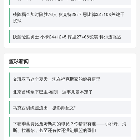
残阵掘金加时险胜76人 皮克特29+7 恩比德32+10&关键干
扰球
快船险胜勇士 小卡24+12+5 库里27+6&犯满 科尔遭驱逐
篮球新闻
文班亚马这个夏天，泡在福克斯家的健身房里
北京首钢拿下巴里·布朗，这事儿基本定了
马克西训练照流出，摄影师配文“
下赛季薪资比詹姆斯高的球员？你猜都有谁——小乔丹、海
斯、拉塞尔，甚至还有位还没进联盟的哥们