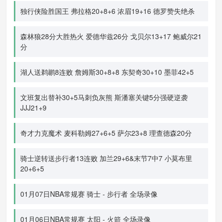
独行侠险胜国王 弗拉格20+8+6 浓眉19+16 德罗赞失绝杀
森林狼28分大胜热火 爱德华兹26分 戈贝尔13+17 鲍威尔21
分
湖人送鹈鹕8连败 詹姆斯30+8+8 东契奇30+10 墨菲42+5
文班复出替补30+5马刺负灰熊 斯潘塞关键5分强硬逆袭
JJJ21+9
奇才力克魔术 麦科勒姆27+6+5 萨尔23+8 理查德森20分
骑士逆转送步行者13连败 加兰29+6&末节7中7 小莫布里
20+6+5
01月07日NBA常规赛 骑士 - 步行者 全场录像
01月06日NBA常规赛 太阳 - 火箭 全场录像