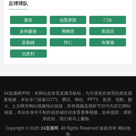
足球球队
曼联
伯恩茅斯
门兴
多特蒙德
弗赖堡
美因茨
富勒姆
拜仁
布莱顿
伯恩利
24直播网声明：本网站是体育直播导航站，为方便喜欢体育的朋友观
看视频，本站专门收集CCTV、腾讯、咪咕、PPTV、新浪、优酷、酷
6、土豆网等网站视频地址链接，所有视频及视听节目均为其它网站
链接，本站本身并不制作或存储任何体育赛事视频，如有侵权，请联
系告知，我们将马上删除。
Copyright © 2025
24直播网
. All Rights Reserved 版权所有
网站地
图