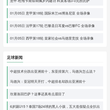
意甲-杜维卡斯双响佩罗内建功 科莫客场3-0完胜比萨
01月05日 意甲第18轮 国际米兰vs博洛尼亚 全场录像
01月05日 法甲第17轮 巴黎圣日耳曼vs巴黎FC 全场录像
01月05日 西甲第18轮 皇家社会vs马德里竞技 全场录像
足球新闻
中超技术分跌出亚洲前十，东亚排第六，马德兴怎么说？
马德兴：亚冠明天开打，中超排名却跌出亚洲前十
坎塞洛回巴萨？这事还真有点眉目了
6岁踢U15？泰国7场24球的黑人小孩，五大造假疑点全扒出