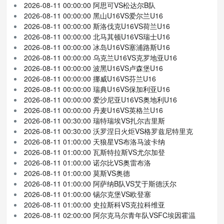
2026-08-11 00:00:00 阿思可VS松达尔B队
2026-08-11 00:00:00 黑山U16VS爱尔兰U16
2026-08-11 00:00:00 斯洛伐克U16VS荷兰U16
2026-08-11 00:00:00 北马其顿U16VS瑞士U16
2026-08-11 00:00:00 冰岛U16VS塞浦路斯U16
2026-08-11 00:00:00 乌克兰U16VS克罗地亚U16
2026-08-11 00:00:00 波黑U16VS卢森堡U16
2026-08-11 00:00:00 挪威U16VS芬兰U16
2026-08-11 00:00:00 瑞典U16VS保加利亚U16
2026-08-11 00:00:00 爱沙尼亚U16VS奥地利U16
2026-08-11 00:00:00 丹麦U16VS英格兰U16
2026-08-11 00:30:00 瑞特瑞埃VS扎尔吉里斯
2026-08-11 00:30:00 沃罗涅日火炬VS格罗兹尼特里克
2026-08-11 01:00:00 天狼星VS布洛马波卡纳
2026-08-11 01:00:00 瓦斯特拉斯VS尤尔加登
2026-08-11 01:00:00 诺尔比VS奥雷布洛
2026-08-11 01:00:00 莫斯VS奥德
2026-08-11 01:00:00 阿萨纳B队VS艾于斯德沃尔
2026-08-11 01:00:00 锡尔克堡VS欧登塞
2026-08-11 01:00:00 史拉斯科VS克拉科维亚
2026-08-11 02:00:00 阿尔克马尔青年队VSFC埃因霍温