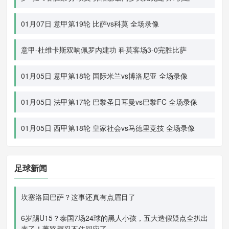
01月07日 意甲第19轮 比萨vs科莫 全场录像
意甲-杜维卡斯双响佩罗内建功 科莫客场3-0完胜比萨
01月05日 意甲第18轮 国际米兰vs博洛尼亚 全场录像
01月05日 法甲第17轮 巴黎圣日耳曼vs巴黎FC 全场录像
01月05日 西甲第18轮 皇家社会vs马德里竞技 全场录像
足球新闻
坎塞洛回巴萨？这事还真有点眉目了
6岁踢U15？泰国7场24球的黑人小孩，五大造假疑点全扒出
来了！董路都忍不住回应了