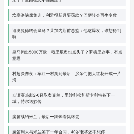
坎塞洛缺席集训，利雅得新月要罚款？巴萨转会再生变数
迪奥曼德转会皇马？莱加内斯前总监：他这爆发，谁想得到
啊
皇马掏出5000万欧，穆里尼奥也点头了？罗德里这事，有点
意思
村超决赛夜：车江一村笑到最后，乡亲们把大红花开成一片
海
友谊赛热刺2-0轻取奥克兰，里沙利松和斯卡利特各下一
城，特尔送妙传
魔笛续约米兰，最后一舞奔着奖杯去
魔笛周末与米兰签下一年合同，40岁老将还不想停