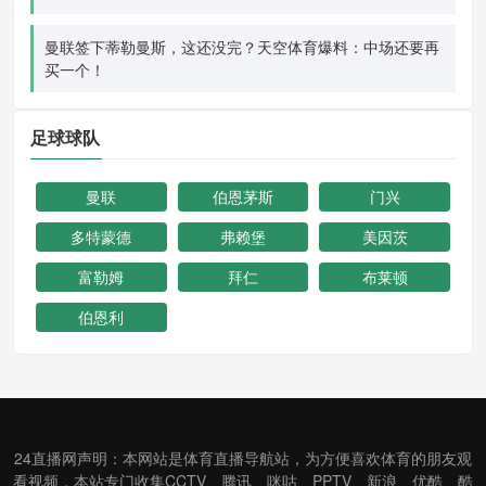
曼联签下蒂勒曼斯，这还没完？天空体育爆料：中场还要再
买一个！
足球球队
曼联
伯恩茅斯
门兴
多特蒙德
弗赖堡
美因茨
富勒姆
拜仁
布莱顿
伯恩利
24直播网声明：本网站是体育直播导航站，为方便喜欢体育的朋友观
看视频，本站专门收集CCTV、腾讯、咪咕、PPTV、新浪、优酷、酷