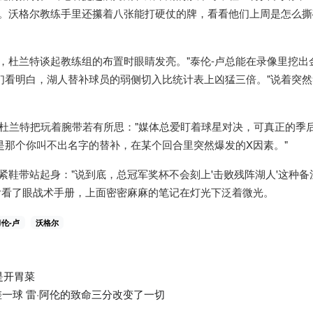
。沃格尔教练手里还攥着八张能打硬仗的牌，看看他们上周是怎么撕
杜兰特谈起教练组的布置时眼睛发亮。"泰伦-卢总能在录像里挖出
们看明白，湖人替补球员的弱侧切入比统计表上凶猛三倍。"说着突
兰特把玩着腕带若有所思："媒体总爱盯着球星对决，可真正的季
是那个你叫不出名字的替补，在某个回合里突然爆发的X因素。"
带站起身："说到底，总冠军奖杯不会刻上'击败残阵湖人'这种备
后看了眼战术手册，上面密密麻麻的笔记在灯光下泛着微光。
泰伦-卢
沃格尔
是开胃菜
差一球 雷·阿伦的致命三分改变了一切