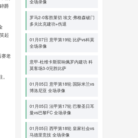
全场录像
碎爵
罗马2-0客胜莱切 埃文·弗格森破门
多夫比克建功+伤退
金
然笑起
01月07日 意甲第19轮 比萨vs科莫
全场录像
后赛老
意甲-杜维卡斯双响佩罗内建功 科
莫客场3-0完胜比萨
注。
01月05日 意甲第18轮 国际米兰vs
博洛尼亚 全场录像
01月05日 法甲第17轮 巴黎圣日耳
曼vs巴黎FC 全场录像
01月05日 西甲第18轮 皇家社会vs
马德里竞技 全场录像