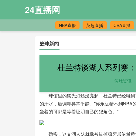
24直播网
NBA直播
英超直播
CBA直播
篮球新闻
杜兰特谈湖人系列赛：
篮球资讯
球馆里的镁光灯还没亮起，杜兰特已经嗅到了
的汗水，语调却异常平静。"你永远猜不到NBA
坐着的可都是等着证明自己的狠角色。"
确实，这支湖人队就像被拔掉獠牙却依然矫健