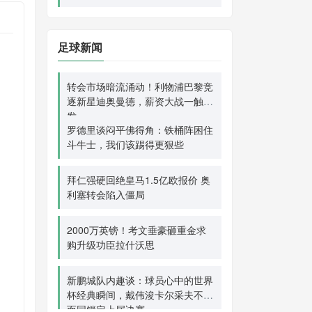
足球新闻
转会市场暗流涌动！利物浦巴黎竞
逐新星迪奥曼德，薪资大战一触即
发
罗德里谈闷平佛得角：铁桶阵困住
斗牛士，我们该踢得更狠些
拜仁强硬回绝皇马1.5亿欧报价 奥
利塞转会陷入僵局
2000万英镑！考文垂豪砸重金求
购升级功臣拉什沃思
新鹏城队内趣谈：球员心中的世界
杯经典瞬间，戴伟浚卡尔采夫不约
而同锁定上届决赛