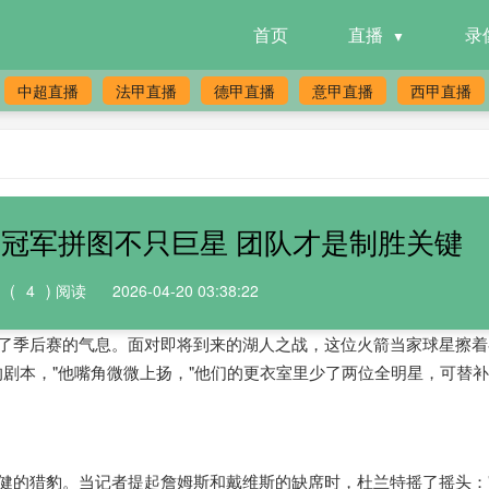
首页
直播
录
中超直播
法甲直播
德甲直播
意甲直播
西甲直播
冠军拼图不只巨星 团队才是制胜关键
(
4
) 阅读
2026-04-20 03:38:22
季后赛的气息。面对即将到来的湖人之战，这位火箭当家球星擦着
的剧本，"他嘴角微微上扬，"他们的更衣室里少了两位全明星，可替
的猎豹。当记者提起詹姆斯和戴维斯的缺席时，杜兰特摇了摇头：