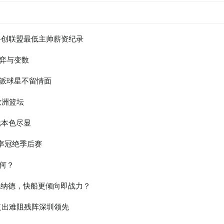
将创联盟最低主帅薪资纪录
弈与变数
派球星不留情面
欧洲篮坛
元本色尽显
中率冠绝季后赛
何？
伦纳德，快船更倾向即战力？
复出难阻残阵深圳领先