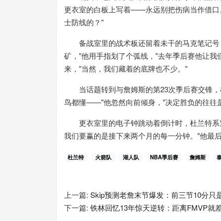
更衣室的白板上写着——永远别把伤病当作借口
士防线的？"
备战室里的战术板还留着未干的马克笔记号，
矿，"他用手指划了个弧线，"去年季后赛他让我
来，"当然，我们藏着的底牌也不少。"
当话题转到与詹姆斯的第23次季后赛交锋，杜
鸟都懂——"他忽然向前倾身，"决定胜负的往往
更衣室里的电子钟跳动着倒计时，杜兰特系紧鞋
我们要赢的是接下来两个月的每一分钟。"他最
杜兰特
火箭队
湖人队
NBA季后赛
詹姆斯
上一篇:
Skip预测老詹末节爆发：前三节10分只
下一篇:
铁林回忆13年惊天逆转：距离FMVP就