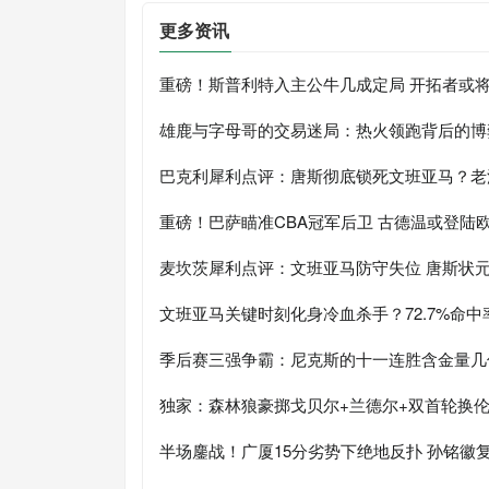
更多资讯
重磅！斯普利特入主公牛几成定局 开拓者或
雄鹿与字母哥的交易迷局：热火领跑背后的博
巴克利犀利点评：唐斯彻底锁死文班亚马？老
重磅！巴萨瞄准CBA冠军后卫 古德温或登陆
麦坎茨犀利点评：文班亚马防守失位 唐斯状
文班亚马关键时刻化身冷血杀手？72.7%命
季后赛三强争霸：尼克斯的十一连胜含金量几
独家：森林狼豪掷戈贝尔+兰德尔+双首轮换
半场鏖战！广厦15分劣势下绝地反扑 孙铭徽