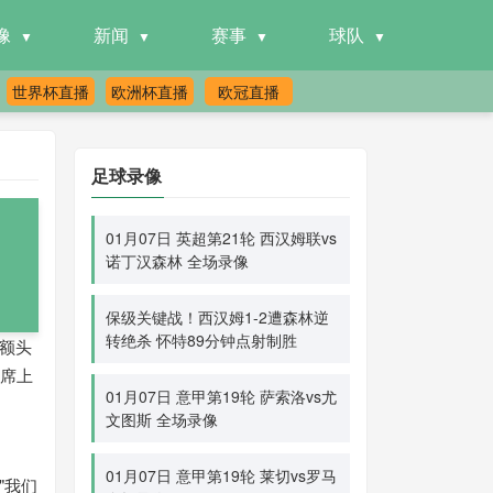
像
新闻
赛事
球队
世界杯直播
欧洲杯直播
欧冠直播
足球录像
01月07日 英超第21轮 西汉姆联vs
诺丁汉森林 全场录像
保级关键战！西汉姆1-2遭森林逆
转绝杀 怀特89分钟点射制胜
额头
补席上
01月07日 意甲第19轮 萨索洛vs尤
文图斯 全场录像
01月07日 意甲第19轮 莱切vs罗马
"我们