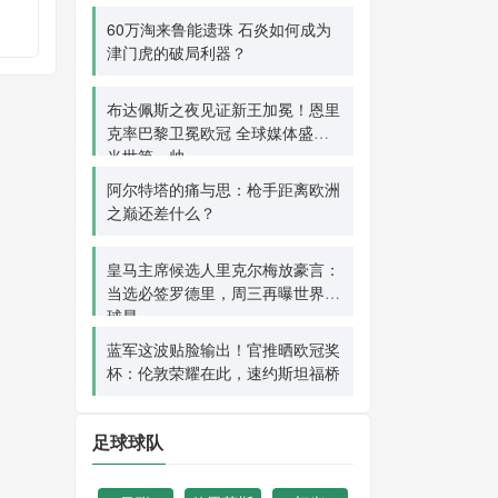
60万淘来鲁能遗珠 石炎如何成为
津门虎的破局利器？
布达佩斯之夜见证新王加冕！恩里
克率巴黎卫冕欧冠 全球媒体盛赞
当世第一帅
阿尔特塔的痛与思：枪手距离欧洲
之巅还差什么？
皇马主席候选人里克尔梅放豪言：
当选必签罗德里，周三再曝世界级
球星
蓝军这波贴脸输出！官推晒欧冠奖
杯：伦敦荣耀在此，速约斯坦福桥
足球球队