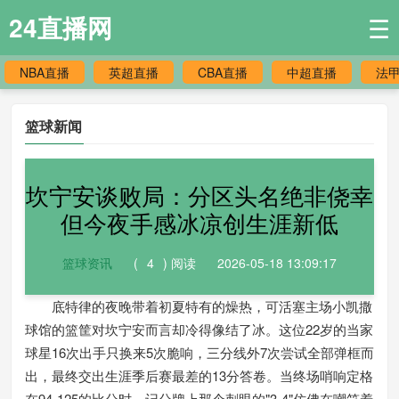
24直播网
☰
NBA直播
英超直播
CBA直播
中超直播
法
篮球新闻
坎宁安谈败局：分区头名绝非侥幸
但今夜手感冰凉创生涯新低
篮球资讯
(
4
) 阅读
2026-05-18 13:09:17
底特律的夜晚带着初夏特有的燥热，可活塞主场小凯撒
球馆的篮筐对坎宁安而言却冷得像结了冰。这位22岁的当家
球星16次出手只换来5次脆响，三分线外7次尝试全部弹框而
出，最终交出生涯季后赛最差的13分答卷。当终场哨响定格
在94-125的比分时，记分牌上那个刺眼的"3-4"仿佛在嘲笑着