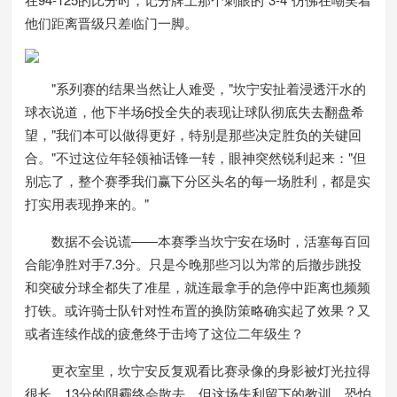
他们距离晋级只差临门一脚。
"系列赛的结果当然让人难受，"坎宁安扯着浸透汗水的
球衣说道，他下半场6投全失的表现让球队彻底失去翻盘希
望，"我们本可以做得更好，特别是那些决定胜负的关键回
合。"不过这位年轻领袖话锋一转，眼神突然锐利起来："但
别忘了，整个赛季我们赢下分区头名的每一场胜利，都是实
打实用表现挣来的。"
数据不会说谎——本赛季当坎宁安在场时，活塞每百回
合能净胜对手7.3分。只是今晚那些习以为常的后撤步跳投
和突破分球全都失了准星，就连最拿手的急停中距离也频频
打铁。或许骑士队针对性布置的换防策略确实起了效果？又
或者连续作战的疲惫终于击垮了这位二年级生？
更衣室里，坎宁安反复观看比赛录像的身影被灯光拉得
很长。13分的阴霾终会散去，但这场失利留下的教训，恐怕