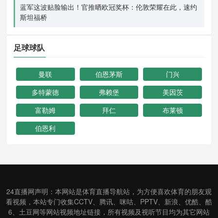
蓝军这波贴脸输出！官推晒欧冠奖杯：伦敦荣耀在此，速约
斯坦福桥
足球球队
曼联
伯恩茅斯
门兴
多特蒙德
弗赖堡
美因茨
富勒姆
拜仁
布莱顿
伯恩利
24直播网声明：本网站是体育直播导航站，为方便喜欢体育的朋友观
看视频，本站专门收集CCTV、腾讯、咪咕、PPTV、新浪、优酷、酷
6、土豆网等网站视频地址链接，所有视频及视听节目均为其它网站