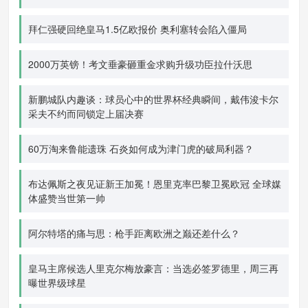
拜仁强硬回绝皇马1.5亿欧报价 奥利塞转会陷入僵局
2000万英镑！考文垂豪砸重金求购升级功臣拉什沃思
新鹏城队内趣谈：球员心中的世界杯经典瞬间，戴伟浚卡尔
采夫不约而同锁定上届决赛
60万淘来鲁能遗珠 石炎如何成为津门虎的破局利器？
布达佩斯之夜见证新王加冕！恩里克率巴黎卫冕欧冠 全球媒
体盛赞当世第一帅
阿尔特塔的痛与思：枪手距离欧洲之巅还差什么？
皇马主席候选人里克尔梅放豪言：当选必签罗德里，周三再
曝世界级球星