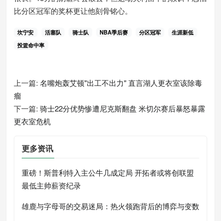
比分区冠军的奖杯更让他刻骨铭心。
坎宁安
活塞队
骑士队
NBA季后赛
分区冠军
生涯新低
投篮命中率
上一篇:
名嘴炮轰艾顿"出工不出力" 直言湖人更衣室该除毒
瘤
下一篇:
骑士22分优势惨遭尼克斯翻盘 米切尔赛后暴怒暴露
更衣室危机
更多资讯
重磅！斯普利特入主公牛几成定局 开拓者或将创联盟
最低主帅薪资纪录
雄鹿与字母哥的交易迷局：热火领跑背后的博弈与变数