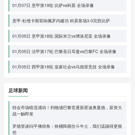
01月07日 意甲第19轮 比萨vs科莫 全场录像
意甲-杜维卡斯双响佩罗内建功 科莫客场3-0完胜比萨
01月05日 意甲第18轮 国际米兰vs博洛尼亚 全场录像
01月05日 法甲第17轮 巴黎圣日耳曼vs巴黎FC 全场录像
01月05日 西甲第18轮 皇家社会vs马德里竞技 全场录像
足球新闻
转会市场暗流涌动！利物浦巴黎竞逐新星迪奥曼德，薪资大
战一触即发
罗德里谈闷平佛得角：铁桶阵困住斗牛士，我们该踢得更狠
些