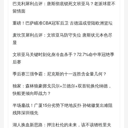
巴克利犀利点评：唐斯彻底锁死文班亚马？老派球星不
留情面
重磅！巴萨瞄准CBA冠军后卫 古德温或登陆欧洲篮坛
麦坎茨犀利点评：文班亚马防守失位 唐斯状元本色尽
显
文班亚马关键时刻化身冷血杀手？72.7%命中率冠绝季
后赛
季后赛三强争霸：尼克斯的十一连胜含金量几何？
独家：森林狼豪掷戈贝尔+兰德尔+双首轮换伦纳德，
快船更倾向即战力？
半场鏖战！广厦15分劣势下绝地反扑 孙铭徽复出难阻
残阵深圳领先
湖人换血新思路：押注杜伦的未来，该不该牺牲里夫