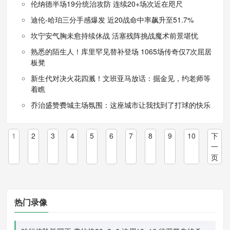
伦纳德半场19分统治攻防 连续20+场次近在咫尺
迪伦-哈珀三分手感爆发 近20战命中率飙升至51.7%
坎宁安气胸未愈持续休战 活塞残阵挑战魔术前景堪忧
熟悉的陌生人！库里罕见替补登场 1065场传奇仅7次屈居
板凳
新生代对决火花四溅！文班亚马放话：掘金见，约老师等
着瞧
乔治盛赞费城主场氛围：这座城市让我找到了打球的快乐
1
2
3
4
5
6
7
8
9
10
下
一
页
热门录像