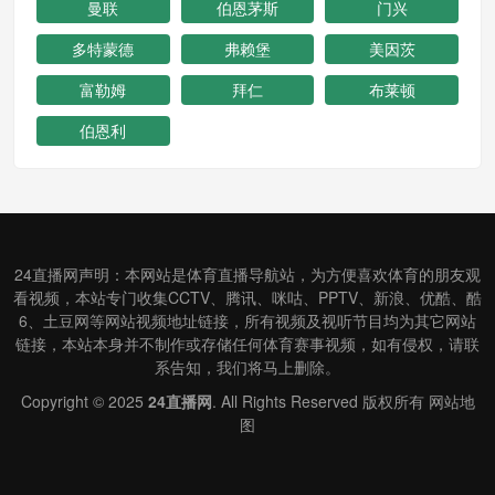
曼联
伯恩茅斯
门兴
多特蒙德
弗赖堡
美因茨
富勒姆
拜仁
布莱顿
伯恩利
24直播网声明：本网站是体育直播导航站，为方便喜欢体育的朋友观
看视频，本站专门收集CCTV、腾讯、咪咕、PPTV、新浪、优酷、酷
6、土豆网等网站视频地址链接，所有视频及视听节目均为其它网站
链接，本站本身并不制作或存储任何体育赛事视频，如有侵权，请联
系告知，我们将马上删除。
Copyright © 2025
24直播网
. All Rights Reserved 版权所有
网站地
图