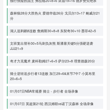
独行侠险胜国王 弗拉格20+8+6 浓眉19+16 德罗赞失绝杀
森林狼28分大胜热火 爱德华兹26分 戈贝尔13+17 鲍威尔21
分
湖人送鹈鹕8连败 詹姆斯30+8+8 东契奇30+10 墨菲42+5
文班复出替补30+5马刺负灰熊 斯潘塞关键5分强硬逆袭
JJJ21+9
奇才力克魔术 麦科勒姆27+6+5 萨尔23+8 理查德森20分
骑士逆转送步行者13连败 加兰29+6&末节7中7 小莫布里
20+6+5
01月07日NBA常规赛 骑士 - 步行者 全场录像
01月07日 英超第21轮 西汉姆联vs诺丁汉森林 全场录像