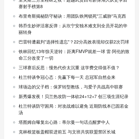
赛射手榜第8
布里奇斯揭秘防守秘诀：用团队铁闸锁死"三威胁"马克西
韩乔生妙评活塞反弹：从坎宁安独木难支到全员开花的华
丽转身
巴雷特遭裁判"选择性遗忘"？22分高效表现却仅获2次罚球
铁林回忆13年惊天逆转：距离FMVP就差一球 雷·阿伦的致
命三分改变了一切
三球赛后反思：慢热代价太沉重 这学费交得值不值？
杜兰特谈争冠心态：先赢下每一天 总冠军自然会来
球场边的父子档：保罗转型教练，与爱子共战高中联赛
新秀爆发夜！贝兰热攻防一体砍24+12+7 创三项生涯纪录
杜兰特谈防守困局：对攻战难以避免 近期防线本已固若金
汤
塔图姆自曝复出心路：蒂尔曼一句话点醒梦中人
克林根篮板盖帽双进前五 与文班共筑联盟禁区长城