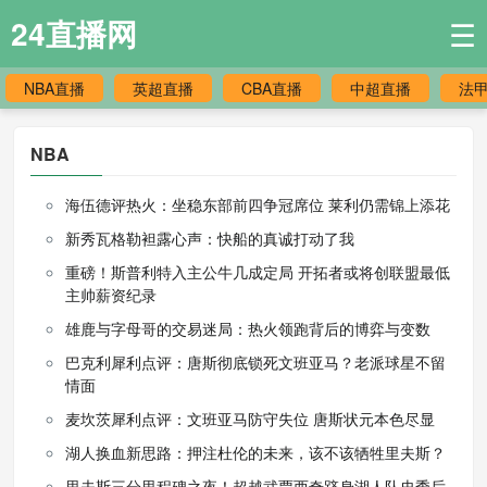
24直播网
☰
NBA直播
英超直播
CBA直播
中超直播
法
NBA
海伍德评热火：坐稳东部前四争冠席位 莱利仍需锦上添花
新秀瓦格勒袒露心声：快船的真诚打动了我
重磅！斯普利特入主公牛几成定局 开拓者或将创联盟最低
主帅薪资纪录
雄鹿与字母哥的交易迷局：热火领跑背后的博弈与变数
巴克利犀利点评：唐斯彻底锁死文班亚马？老派球星不留
情面
麦坎茨犀利点评：文班亚马防守失位 唐斯状元本色尽显
湖人换血新思路：押注杜伦的未来，该不该牺牲里夫斯？
里夫斯三分里程碑之夜！超越武贾西奇跻身湖人队史季后