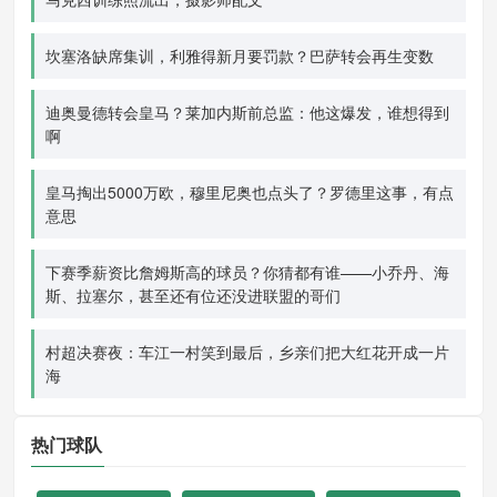
坎塞洛缺席集训，利雅得新月要罚款？巴萨转会再生变数
迪奥曼德转会皇马？莱加内斯前总监：他这爆发，谁想得到
啊
皇马掏出5000万欧，穆里尼奥也点头了？罗德里这事，有点
意思
下赛季薪资比詹姆斯高的球员？你猜都有谁——小乔丹、海
斯、拉塞尔，甚至还有位还没进联盟的哥们
村超决赛夜：车江一村笑到最后，乡亲们把大红花开成一片
海
热门球队