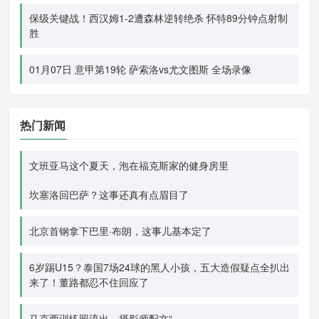
保级关键战！西汉姆1-2遭森林逆转绝杀 怀特89分钟点射制
胜
01月07日 意甲第19轮 萨索洛vs尤文图斯 全场录像
热门新闻
文班亚马这个夏天，泡在福克斯家的健身房里
坎塞洛回巴萨？这事还真有点眉目了
北京首钢拿下巴里·布朗，这事儿基本定了
6岁踢U15？泰国7场24球的黑人小孩，五大造假疑点全扒出
来了！董路都忍不住回应了
马克西训练照流出，摄影师配文“