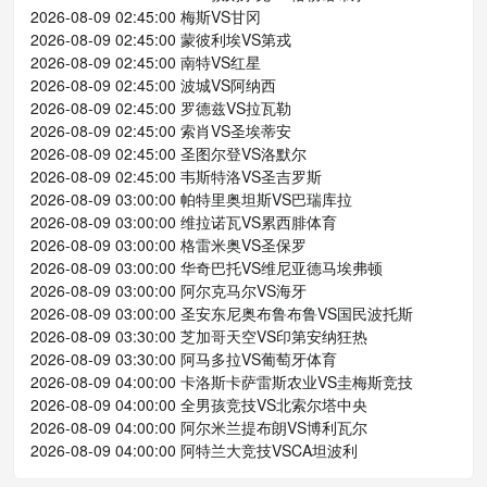
2026-08-09 02:45:00 梅斯VS甘冈
2026-08-09 02:45:00 蒙彼利埃VS第戎
2026-08-09 02:45:00 南特VS红星
2026-08-09 02:45:00 波城VS阿纳西
2026-08-09 02:45:00 罗德兹VS拉瓦勒
2026-08-09 02:45:00 索肖VS圣埃蒂安
2026-08-09 02:45:00 圣图尔登VS洛默尔
2026-08-09 02:45:00 韦斯特洛VS圣吉罗斯
2026-08-09 03:00:00 帕特里奥坦斯VS巴瑞库拉
2026-08-09 03:00:00 维拉诺瓦VS累西腓体育
2026-08-09 03:00:00 格雷米奥VS圣保罗
2026-08-09 03:00:00 华奇巴托VS维尼亚德马埃弗顿
2026-08-09 03:00:00 阿尔克马尔VS海牙
2026-08-09 03:00:00 圣安东尼奥布鲁布鲁VS国民波托斯
2026-08-09 03:30:00 芝加哥天空VS印第安纳狂热
2026-08-09 03:30:00 阿马多拉VS葡萄牙体育
2026-08-09 04:00:00 卡洛斯卡萨雷斯农业VS圭梅斯竞技
2026-08-09 04:00:00 全男孩竞技VS北索尔塔中央
2026-08-09 04:00:00 阿尔米兰提布朗VS博利瓦尔
2026-08-09 04:00:00 阿特兰大竞技VSCA坦波利