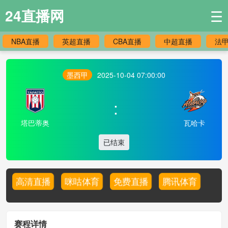
24直播网
☰
NBA直播
英超直播
CBA直播
中超直播
法
墨西甲
2025-10-04 07:00:00
:
塔巴蒂奥
瓦哈卡
已结束
高清直播
咪咕体育
免费直播
腾讯体育
赛程详情