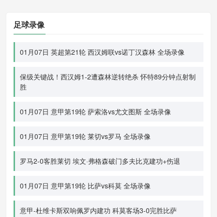
足球录像
01月07日 英超第21轮 西汉姆联vs诺丁汉森林 全场录像
保级关键战！西汉姆1-2遭森林逆转绝杀 怀特89分钟点射制
胜
01月07日 意甲第19轮 萨索洛vs尤文图斯 全场录像
01月07日 意甲第19轮 莱切vs罗马 全场录像
罗马2-0客胜莱切 埃文·弗格森破门多夫比克建功+伤退
01月07日 意甲第19轮 比萨vs科莫 全场录像
意甲-杜维卡斯双响佩罗内建功 科莫客场3-0完胜比萨