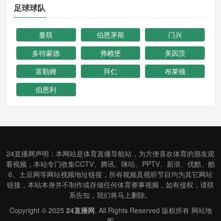
足球球队
曼联
伯恩茅斯
门兴
多特蒙德
弗赖堡
美因茨
富勒姆
拜仁
布莱顿
伯恩利
24直播网声明：本网站是体育直播导航站，为方便喜欢体育的朋友观
看视频，本站专门收集CCTV、腾讯、咪咕、PPTV、新浪、优酷、酷
6、土豆网等网站视频地址链接，所有视频及视听节目均为其它网站
链接，本站本身并不制作或存储任何体育赛事视频，如有侵权，请联
系告知，我们将马上删除。
Copyright © 2025
24直播网
. All Rights Reserved 版权所有
网站地
图