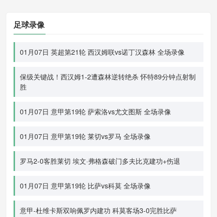
足球录像
01月07日 英超第21轮 西汉姆联vs诺丁汉森林 全场录像
保级关键战！西汉姆1-2遭森林逆转绝杀 怀特89分钟点射制
胜
01月07日 意甲第19轮 萨索洛vs尤文图斯 全场录像
01月07日 意甲第19轮 莱切vs罗马 全场录像
罗马2-0客胜莱切 埃文·弗格森破门多夫比克建功+伤退
01月07日 意甲第19轮 比萨vs科莫 全场录像
意甲-杜维卡斯双响佩罗内建功 科莫客场3-0完胜比萨