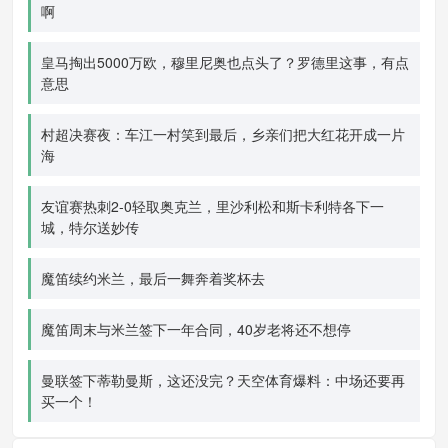
啊
皇马掏出5000万欧，穆里尼奥也点头了？罗德里这事，有点
意思
村超决赛夜：车江一村笑到最后，乡亲们把大红花开成一片
海
友谊赛热刺2-0轻取奥克兰，里沙利松和斯卡利特各下一
城，特尔送妙传
魔笛续约米兰，最后一舞奔着奖杯去
魔笛周末与米兰签下一年合同，40岁老将还不想停
曼联签下蒂勒曼斯，这还没完？天空体育爆料：中场还要再
买一个！