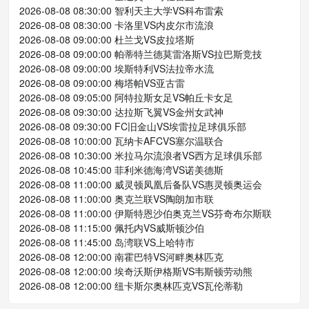
2026-08-08 08:30:00 智利天主大学VS科布雷索
2026-08-08 08:30:00 卡洛里VS内皮尔市流浪
2026-08-08 09:00:00 杜兰戈VS皮拉塔斯
2026-08-08 09:00:00 帕蒂特兰德莫雷洛斯VS拉巴斯竞技
2026-08-08 09:00:00 埃斯特利VS法拉帝水流
2026-08-08 09:00:00 梅塔帕VS亚古雷
2026-08-08 09:05:00 阿特拉斯女足VS帕丘卡女足
2026-08-08 09:30:00 达拉斯飞翼VS金州女武神
2026-08-08 09:30:00 FC旧金山VS埃雷拉足球俱乐部
2026-08-08 10:00:00 瓦纳卡AFCVS塞尔温联合
2026-08-08 10:30:00 米拉马尔流浪者VS西方足球俱乐部
2026-08-08 10:45:00 菲利米德海湾VS诺美德斯
2026-08-08 11:00:00 威灵顿凤凰后备队VS惠灵顿奥运会
2026-08-08 11:00:00 奥克兰联VS陶朗加市联
2026-08-08 11:00:00 伊斯特恩沙伯奥克兰VS芬奇布尔斯联
2026-08-08 11:15:00 佩托内VS威斯顿沙伯
2026-08-08 11:45:00 岛湾联VS上哈特市
2026-08-08 12:00:00 南霍巴特VS河畔奥林匹克
2026-08-08 12:00:00 埃奇沃斯伊格斯VS韦斯顿劳动熊
2026-08-08 12:00:00 纽卡斯尔奥林匹克VS瓦伦蒂勒