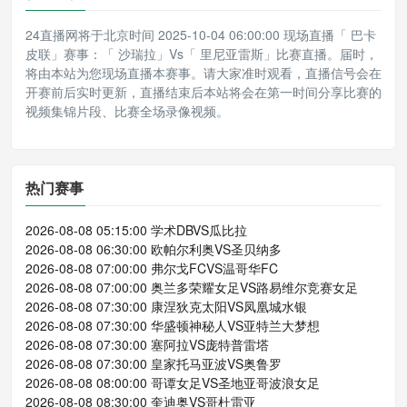
24直播网将于北京时间 2025-10-04 06:00:00 现场直播「 巴卡
皮联」赛事：「 沙瑞拉」Vs「 里尼亚雷斯」比赛直播。届时，
将由本站为您现场直播本赛事。请大家准时观看，直播信号会在
开赛前后实时更新，直播结束后本站将会在第一时间分享比赛的
视频集锦片段、比赛全场录像视频。
热门赛事
2026-08-08 05:15:00 学术DBVS瓜比拉
2026-08-08 06:30:00 欧帕尔利奥VS圣贝纳多
2026-08-08 07:00:00 弗尔戈FCVS温哥华FC
2026-08-08 07:00:00 奥兰多荣耀女足VS路易维尔竞赛女足
2026-08-08 07:30:00 康涅狄克太阳VS凤凰城水银
2026-08-08 07:30:00 华盛顿神秘人VS亚特兰大梦想
2026-08-08 07:30:00 塞阿拉VS庞特普雷塔
2026-08-08 07:30:00 皇家托马亚波VS奥鲁罗
2026-08-08 08:00:00 哥谭女足VS圣地亚哥波浪女足
2026-08-08 08:30:00 奎迪奥VS哥杜雷亚