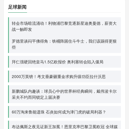
足球新闻
转会市场暗流涌动！利物浦巴黎竞逐新星迪奥曼德，薪资大
战一触即发
罗德里谈闷平佛得角：铁桶阵困住斗牛士，我们该踢得更狠
些
拜仁强硬回绝皇马1.5亿欧报价 奥利塞转会陷入僵局
2000万英镑！考文垂豪砸重金求购升级功臣拉什沃思
新鹏城队内趣谈：球员心中的世界杯经典瞬间，戴伟浚卡尔
采夫不约而同锁定上届决赛
60万淘来鲁能遗珠 石炎如何成为津门虎的破局利器？
布达佩斯之夜见证新王加冕！恩里克率巴黎卫冕欧冠 全球媒