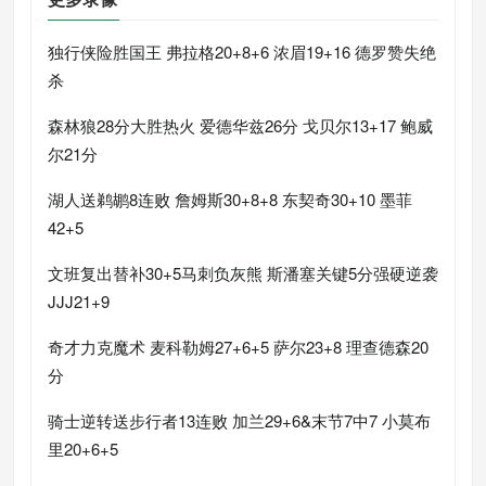
独行侠险胜国王 弗拉格20+8+6 浓眉19+16 德罗赞失绝
杀
森林狼28分大胜热火 爱德华兹26分 戈贝尔13+17 鲍威
尔21分
湖人送鹈鹕8连败 詹姆斯30+8+8 东契奇30+10 墨菲
42+5
文班复出替补30+5马刺负灰熊 斯潘塞关键5分强硬逆袭
JJJ21+9
奇才力克魔术 麦科勒姆27+6+5 萨尔23+8 理查德森20
分
骑士逆转送步行者13连败 加兰29+6&末节7中7 小莫布
里20+6+5