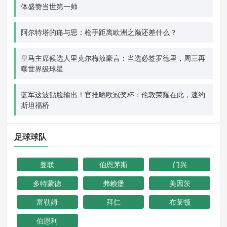
体盛赞当世第一帅
阿尔特塔的痛与思：枪手距离欧洲之巅还差什么？
皇马主席候选人里克尔梅放豪言：当选必签罗德里，周三再
曝世界级球星
蓝军这波贴脸输出！官推晒欧冠奖杯：伦敦荣耀在此，速约
斯坦福桥
足球球队
曼联
伯恩茅斯
门兴
多特蒙德
弗赖堡
美因茨
富勒姆
拜仁
布莱顿
伯恩利