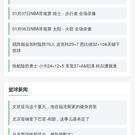
01月07日NBA常规赛 骑士 - 步行者 全场录像
01月06日NBA常规赛 太阳 - 火箭 全场录像
残阵掘金加时险胜76人 皮克特29+7 恩比德32+10&关键干
扰球
快船险胜勇士 小卡24+12+5 库里27+6&犯满 科尔遭驱逐
篮球新闻
文班亚马这个夏天，泡在福克斯家的健身房里
北京首钢拿下巴里·布朗，这事儿基本定了
马克西训练照流出，摄影师配文“