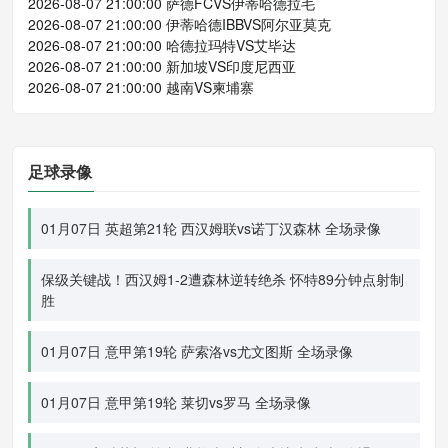
2026-08-07 21:00:00 萨德FCVS伊蒂哈德拉毛
2026-08-07 21:00:00 伊蒂哈德IBBVS阿尔亚莫克
2026-08-07 21:00:00 哈德拉玛特VS艾毕达
2026-08-07 21:00:00 新加坡VS印度尼西亚
2026-08-07 21:00:00 越南VS柬埔寨
足球录像
01月07日 英超第21轮 西汉姆联vs诺丁汉森林 全场录像
保级关键战！西汉姆1-2遭森林逆转绝杀 怀特89分钟点射制
胜
01月07日 意甲第19轮 萨索洛vs尤文图斯 全场录像
01月07日 意甲第19轮 莱切vs罗马 全场录像