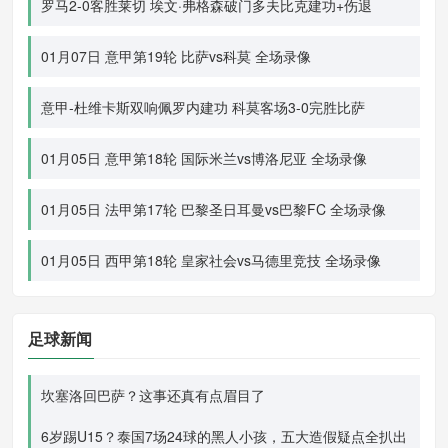
罗马2-0客胜莱切 埃文·弗格森破门多夫比克建功+伤退
01月07日 意甲第19轮 比萨vs科莫 全场录像
意甲-杜维卡斯双响佩罗内建功 科莫客场3-0完胜比萨
01月05日 意甲第18轮 国际米兰vs博洛尼亚 全场录像
01月05日 法甲第17轮 巴黎圣日耳曼vs巴黎FC 全场录像
01月05日 西甲第18轮 皇家社会vs马德里竞技 全场录像
足球新闻
坎塞洛回巴萨？这事还真有点眉目了
6岁踢U15？泰国7场24球的黑人小孩，五大造假疑点全扒出