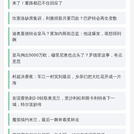
来了！董路都忍不住回应了
坎塞洛缺席集训，利雅得新月要罚款？巴萨转会再生变数
迪奥曼德转会皇马？莱加内斯前总监：他这爆发，谁想得到
啊
皇马掏出5000万欧，穆里尼奥也点头了？罗德里这事，有点
意思
村超决赛夜：车江一村笑到最后，乡亲们把大红花开成一片
海
友谊赛热刺2-0轻取奥克兰，里沙利松和斯卡利特各下一
城，特尔送妙传
魔笛续约米兰，最后一舞奔着奖杯去